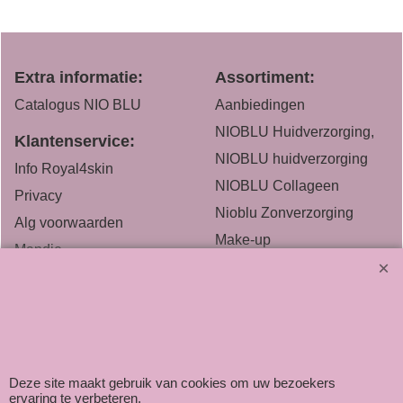
Extra informatie:
Assortiment:
Catalogus NIO BLU
Aanbiedingen
NIOBLU Huidverzorging,
Klantenservice:
NIOBLU huidverzorging
Info Royal4skin
NIOBLU Collageen
Privacy
Nioblu Zonverzorging
Alg voorwaarden
Make-up
Mandje
Nioblu Body Care
Contact
OP=OP
NIOBLU, zoek jij een
bijbaan
Deze site maakt gebruik van cookies om uw bezoekers
ervaring te verbeteren.