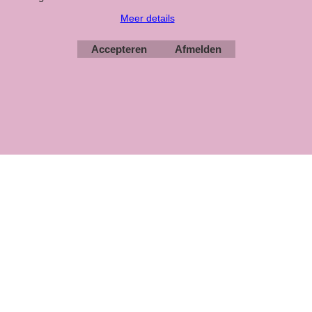
Meer details
Webwinkel gemaakt met ShopFactory webwinkel software.
Accepteren
Afmelden